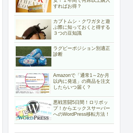
安！１年間で何席以上購入
すればお得？
カブトムシ・クワガタと遊
ぶ際に知っておくと得する
３つの豆知識
ラグビーポジション別適正
診断
Amazonで「通常1～2か月
以内に発送」の商品を注文
したらいつ届く？
悪戦苦闘5日間！ロリポッ
プ！からエックスサーバー
へのWordPress移転方法！