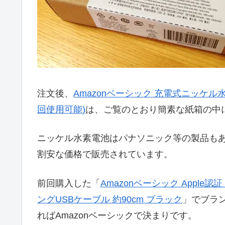
注文後、
Amazonベーシック 充電式ニッケル水素
回使用可能)
は、ご覧のとおり簡素な紙箱の中
ニッケル水素電池はパナソニック等の製品もあ
割安な価格で販売されています。
前回購入した「
Amazonベーシック Apple認証 (
ングUSBケーブル 約90cm ブラック
」でブラ
ればAmazonベーシックで決まりです。