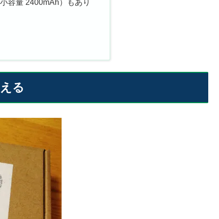
容量 2400mAh）もあり
使える