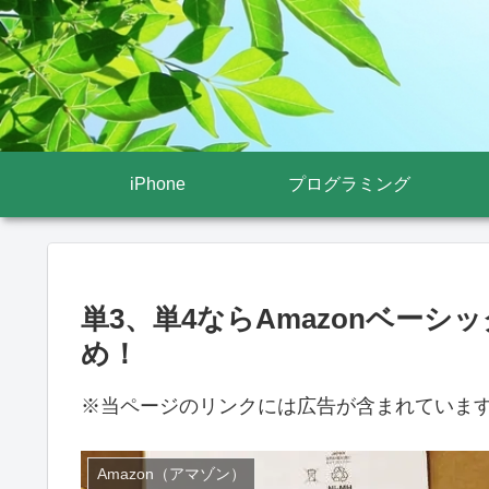
iPhone
プログラミング
単3、単4ならAmazonベー
め！
※当ページのリンクには広告が含まれていま
Amazon（アマゾン）