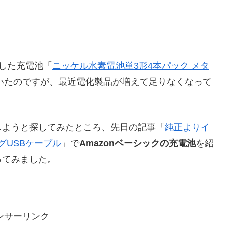
した充電池「
ニッケル水素電池単3形4本パック メタ
いたのですが、最近電化製品が増えて足りなくなって
しようと探してみたところ、先日の記事「
純正よりイ
ングUSBケーブル
」で
Amazonベーシックの充電池
を紹
ってみました。
ンサーリンク