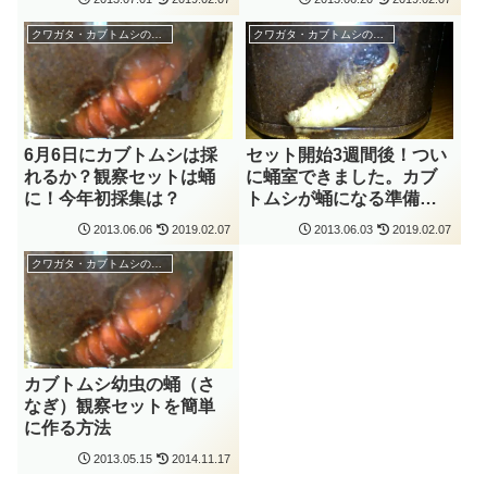
クワガタ・カブトムシの採集
クワガタ・カブトムシの飼育
6月6日にカブトムシは採
セット開始3週間後！つい
れるか？観察セットは蛹
に蛹室できました。カブ
に！今年初採集は？
トムシが蛹になる準備
中！
2013.06.06
2019.02.07
2013.06.03
2019.02.07
クワガタ・カブトムシの飼育
カブトムシ幼虫の蛹（さ
なぎ）観察セットを簡単
に作る方法
2013.05.15
2014.11.17