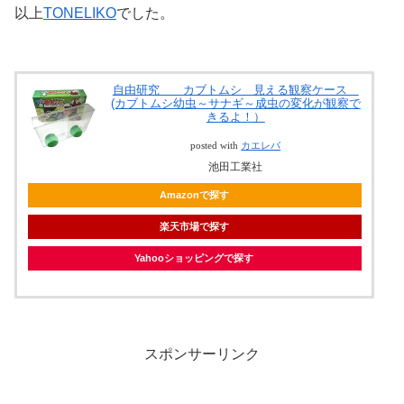
以上
TONELIKO
でした。
自由研究 カブトムシ 見える観察ケース
(カブトムシ幼虫～サナギ～成虫の変化が観察で
きるよ！）
posted with
カエレバ
池田工業社
Amazonで探す
楽天市場で探す
Yahooショッピングで探す
スポンサーリンク