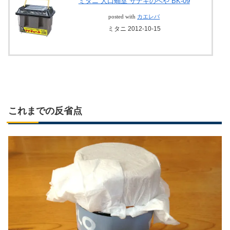
ミタニ 人口蛹室 サナギのへや BK-09
posted with
カエレバ
ミタニ 2012-10-15
これまでの反省点