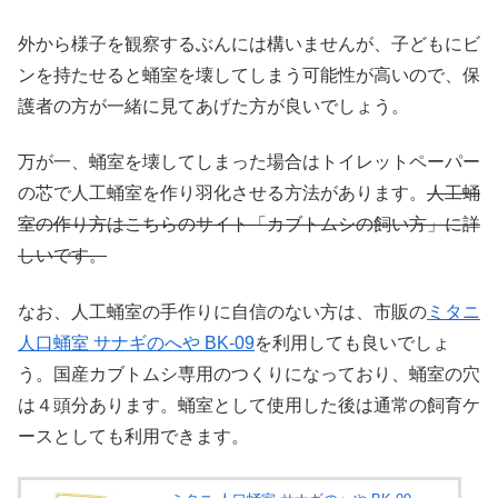
外から様子を観察するぶんには構いませんが、子どもにビ
ンを持たせると蛹室を壊してしまう可能性が高いので、保
護者の方が一緒に見てあげた方が良いでしょう。
万が一、蛹室を壊してしまった場合はトイレットペーパー
の芯で人工蛹室を作り羽化させる方法があります。
人工蛹
室の作り方はこちらのサイト「カブトムシの飼い方」に詳
しいです。
なお、人工蛹室の手作りに自信のない方は、市販の
ミタニ
人口蛹室 サナギのへや BK-09
を利用しても良いでしょ
う。国産カブトムシ専用のつくりになっており、蛹室の穴
は４頭分あります。蛹室として使用した後は通常の飼育ケ
ースとしても利用できます。