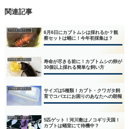
関連記事
クワガタ・カブトムシの採集
6月6日にカブトムシは採れるか？観
察セットは蛹に！今年初採集は？
クワガタ・カブトムシの飼育
寿命が尽きる前に！カブトムシの卵が
30個以上採れる簡単な飼い方
クワガタ・カブトムシの飼育
サイズは5種類！カブト・クワガタ飼
育でコバエにお困りのあなたへの朗報
クワガタ・カブトムシの採集
5匹ゲット！河川敷はノコギリ天国！
カブトは蛹室にて待機中？