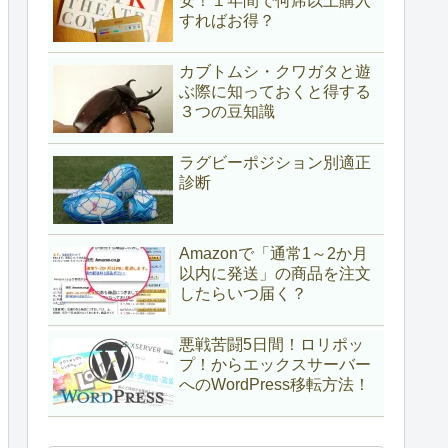
安！１年間で何席以上購入
すればお得？
カブトムシ・クワガタと遊
ぶ際に知っておくと得する
３つの豆知識
ラグビーポジション別適正
診断
Amazonで「通常1～2か月
以内に発送」の商品を注文
したらいつ届く？
悪戦苦闘5日間！ロリポッ
プ！からエックスサーバー
へのWordPress移転方法！