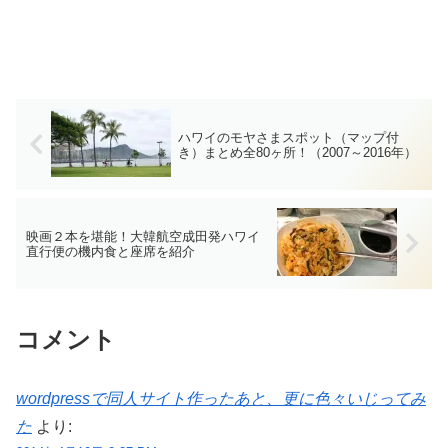
ハワイのモヤさまスポット（マップ付
き）まとめ全80ヶ所！（2007～2016年）
映画２本を堪能！大韓航空成田発ハワイ
直行便の機内食と座席を紹介
コメント
wordpressで同人サイト作ったあと、更に色々いじってみ
た
より: