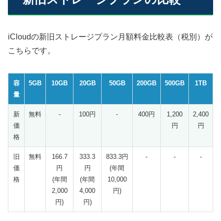
iCloudの新旧ストレージプラン月額料金比較表（税別）が
こちらです。
容
5GB
10GB
20GB
50GB
200GB
500GB
1TB
量
新
無料
-
100円
-
400円
1,200
2,400
価
円
円
格
旧
無料
166.7
333.3
833.3円
-
-
-
価
円
円
(年間
格
(年間
(年間
10,000
2,000
4,000
円)
円)
円)