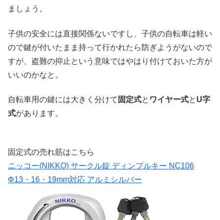
ましょう。
子供の安全には直接関係ないですし、子供の自転車は軽い
ので鍵が付いたまま持って行かれたら防ぎようがないので
すが、盗難の抑止という意味ではやはり付けておいた方が
いいのかなと。
自転車用の鍵には大きく分けて
固定式
と
ワイヤー式
と
U字
式
があります。
固定式の売れ筋はこちら
ニッコー(NIKKO) サークル錠 ディンプルキー NC106
Φ13・16・19mm対応 アルミシルバー