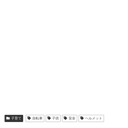
子育て
自転車
子供
安全
ヘルメット