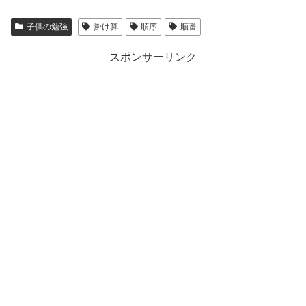
子供の勉強
掛け算
順序
順番
スポンサーリンク