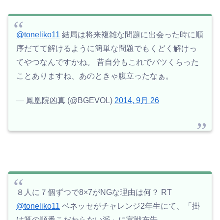
@toneliko11
結局は将来複雑な問題に出会った時に順
序だてて解けるように簡単な問題でもくどく解けっ
てやつなんですかね。 昔自分もこれでバツくらった
ことありますね、あのときゃ腹立ったなぁ。
— 鳳凰院凶真 (@BGEVOL)
2014, 9月 26
８人に７個ずつで8×7がNGな理由は何？ RT
@toneliko11
ベネッセがチャレンジ2年生にて、「掛
け算の順番こだわらない派」に宣戦布告。