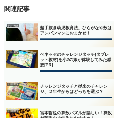
関連記事
子供の勉強
超手抜き幼児教育法。ひらがなや数は
アンパンマンにおまかせ！
子供の勉強
ベネッセのチャレンジタッチ(タブレ
ット教材)を小2の娘が体験してみた感
想[PR]
子供の勉強
チャレンジタッチと従来のチャレン
ジ、２年生からはどっちを選ぶ？
子供の勉強
宮本哲也の算数パズルが楽しい！算数