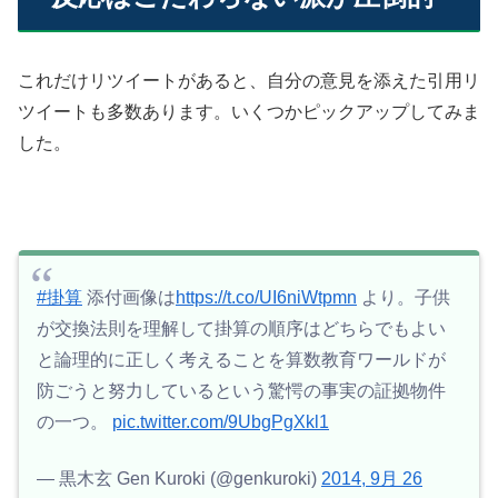
これだけリツイートがあると、自分の意見を添えた引用リ
ツイートも多数あります。いくつかピックアップしてみま
した。
#掛算
添付画像は
https://t.co/UI6niWtpmn
より。子供
が交換法則を理解して掛算の順序はどちらでもよい
と論理的に正しく考えることを算数教育ワールドが
防ごうと努力しているという驚愕の事実の証拠物件
の一つ。
pic.twitter.com/9UbgPgXkl1
— 黒木玄 Gen Kuroki (@genkuroki)
2014, 9月 26