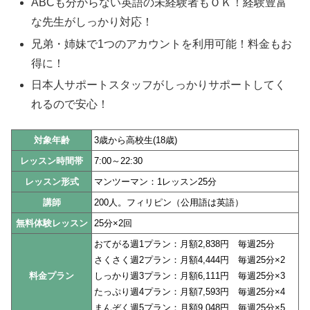
ABCも分からない英語の未経験者もＯＫ！経験豊富
な先生がしっかり対応！
兄弟・姉妹で1つのアカウントを利用可能！料金もお
得に！
日本人サポートスタッフがしっかりサポートしてく
れるので安心！
対象年齢
3歳から高校生(18歳)
レッスン時間帯
7:00～22:30
レッスン形式
マンツーマン：1レッスン25分
講師
200人。フィリピン（公用語は英語）
無料体験レッスン
25分×2回
おてがる週1プラン：月額2,838円 毎週25分
さくさく週2プラン：月額4,444円 毎週25分×2
料金プラン
しっかり週3プラン：月額6,111円 毎週25分×3
たっぷり週4プラン：月額7,593円 毎週25分×4
まんぞく週5プラン：月額9,048円 毎週25分×5