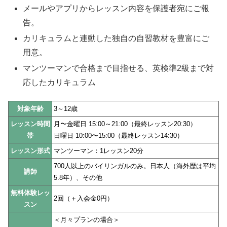
メールやアプリからレッスン内容を保護者宛にご報
告。
カリキュラムと連動した独自の自習教材を豊富にご
用意。
マンツーマンで合格まで目指せる、英検準2級まで対
応したカリキュラム
対象年齢
3～12歳
レッスン時間
月〜金曜日 15:00～21:00（最終レッスン20:30）
帯
日曜日 10:00〜15:00（最終レッスン14:30）
レッスン形式
マンツーマン：1レッスン20分
700人以上のバイリンガルのみ。日本人（海外歴は平均
講師
5.8年）、その他
無料体験レッ
2回（＋入会金0円）
スン
＜月々プランの場合＞