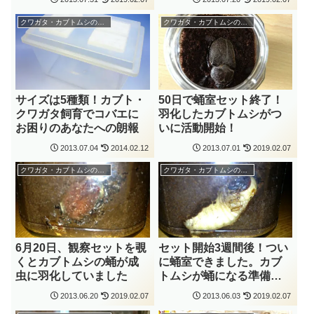
クワガタ・カブトムシの飼育
クワガタ・カブトムシの飼育
サイズは5種類！カブト・
50日で蛹室セット終了！
クワガタ飼育でコバエに
羽化したカブトムシがつ
お困りのあなたへの朗報
いに活動開始！
2013.07.04
2014.02.12
2013.07.01
2019.02.07
クワガタ・カブトムシの飼育
クワガタ・カブトムシの飼育
6月20日、観察セットを覗
セット開始3週間後！つい
くとカブトムシの蛹が成
に蛹室できました。カブ
虫に羽化していました
トムシが蛹になる準備
中！
2013.06.20
2019.02.07
2013.06.03
2019.02.07