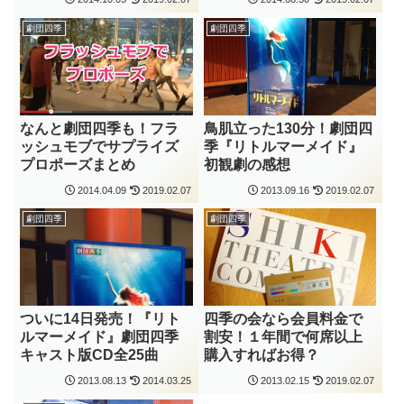
劇団四季
劇団四季
なんと劇団四季も！フラ
鳥肌立った130分！劇団四
ッシュモブでサプライズ
季『リトルマーメイド』
プロポーズまとめ
初観劇の感想
2014.04.09
2019.02.07
2013.09.16
2019.02.07
劇団四季
劇団四季
ついに14日発売！『リト
四季の会なら会員料金で
ルマーメイド』劇団四季
割安！１年間で何席以上
キャスト版CD全25曲
購入すればお得？
2013.08.13
2014.03.25
2013.02.15
2019.02.07