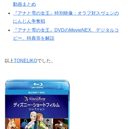
動画まとめ
『アナと雪の女王』特別映像：オラフ対スヴェンの
にんじん争奪戦
『アナと雪の女王』DVDのMovieNEX、デジタルコ
ピー、特典等を解説
以上
TONELIKO
でした。