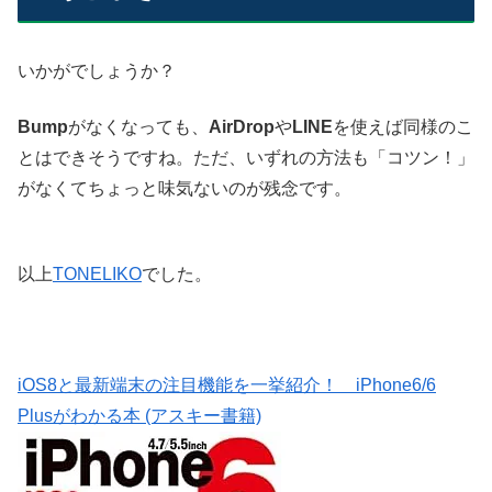
いかがでしょうか？
Bump
がなくなっても、
AirDrop
や
LINE
を使えば同様のこ
とはできそうですね。ただ、いずれの方法も「コツン！」
がなくてちょっと味気ないのが残念です。
以上
TONELIKO
でした。
iOS8と最新端末の注目機能を一挙紹介！ iPhone6/6
Plusがわかる本 (アスキー書籍)