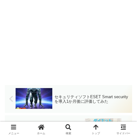
セキュリティソフトESET Smart security
を導入1か月後に評価してみた
ダイエットを絶対に成功させなければな
らない５つの理由
メニュー
ホーム
検索
トップ
サイドバー