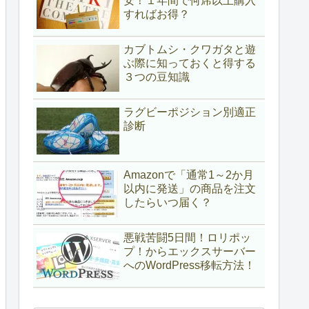
安！１年間で何席以上購入
すればお得？
カブトムシ・クワガタと遊
ぶ際に知っておくと得する
３つの豆知識
ラグビーポジション別適正
診断
Amazonで「通常1～2か月
以内に発送」の商品を注文
したらいつ届く？
悪戦苦闘5日間！ロリポッ
プ！からエックスサーバー
へのWordPress移転方法！