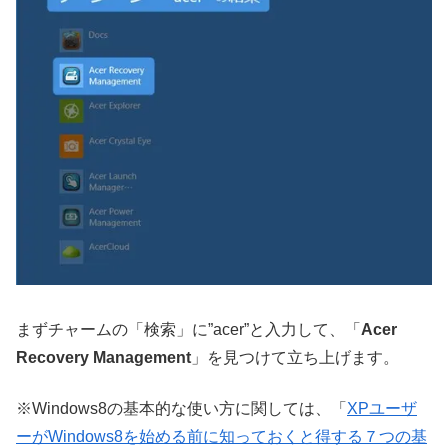
まずチャームの「検索」に”acer”と入力して、「
Acer
Recovery Management
」を見つけて立ち上げます。
※Windows8の基本的な使い方に関しては、「
XPユーザ
ーがWindows8を始める前に知っておくと得する７つの基