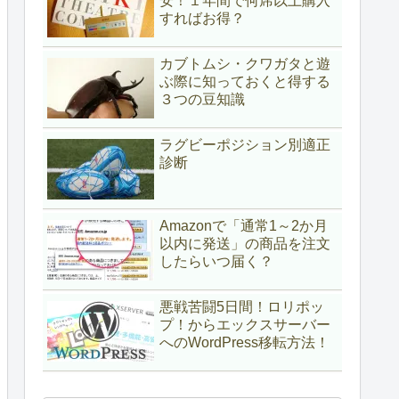
安！１年間で何席以上購入
すればお得？
カブトムシ・クワガタと遊
ぶ際に知っておくと得する
３つの豆知識
ラグビーポジション別適正
診断
Amazonで「通常1～2か月
以内に発送」の商品を注文
したらいつ届く？
悪戦苦闘5日間！ロリポッ
プ！からエックスサーバー
へのWordPress移転方法！