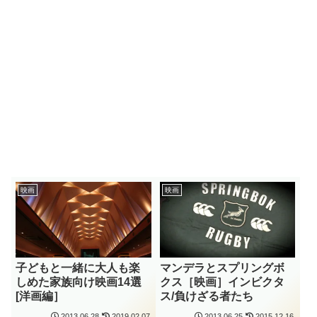
映画
映画
子どもと一緒に大人も楽
マンデラとスプリングボ
しめた家族向け映画14選
クス［映画］インビクタ
[洋画編］
ス/負けざる者たち
2013.06.28
2019.02.07
2013.06.25
2015.12.16