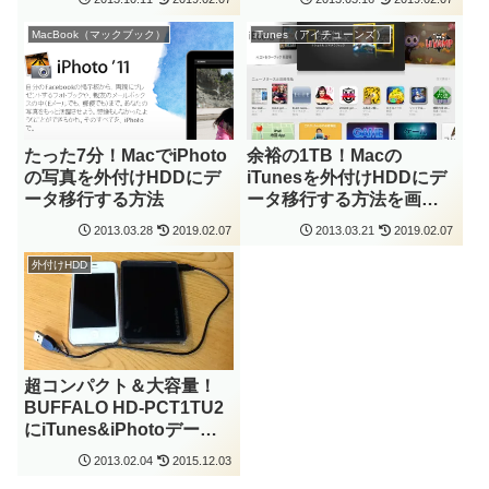
MacBook（マックブック）
iTunes（アイチューンズ）
たった7分！MacでiPhoto
余裕の1TB！Macの
の写真を外付けHDDにデ
iTunesを外付けHDDにデ
ータ移行する方法
ータ移行する方法を画像
で解説
2013.03.28
2019.02.07
2013.03.21
2019.02.07
外付けHDD
超コンパクト＆大容量！
BUFFALO HD-PCT1TU2
にiTunes&iPhotoデータ
を移行！
2013.02.04
2015.12.03